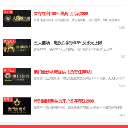
目整体规划科学、产能配置合理，致力于为区域及周边市场提供优
质的金属加工产品。
哈萨克斯坦CHP2燃气电站项
哈萨克斯坦三一重能项目
目
乌兹别克斯坦加气块项目
哈萨克斯坦QazRoyalPak造纸