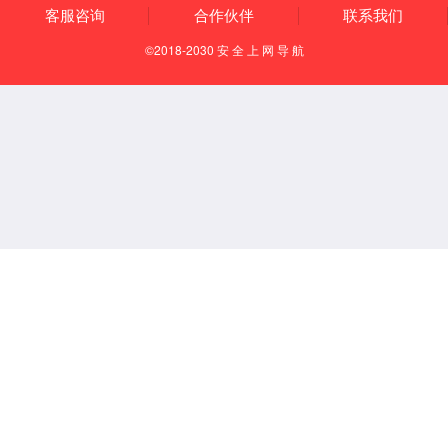
厂项目
免费咨询电话
首页
短信
由
百疆图
提供网站技术支持
Copyright©2024 ALLMobilize Inc.