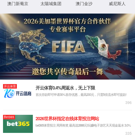
俄罗斯联合新型材料有限公司伊热夫斯克工厂
项目
项目介绍：
俄罗斯联合新型材料有限公司伊热夫斯克工厂项目是金
属材料加工于一体的现代化工业项目，项目总占地面积32公顷，其
中生产厂房占地面积达60000平方米，总投资规模超9.12亿元。项