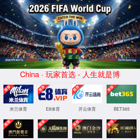
中国·tyc41183太阳成(集团有

限公司)-Official website
铁路项目
Xinjiang Futai
Xinjiang Futai Construction (Group) Co., Ltd